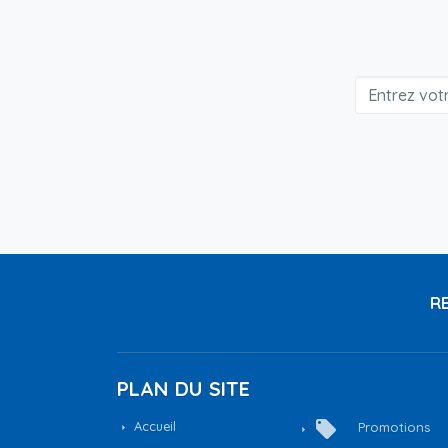
RE
PLAN DU SITE
local_offer
Accueil
Promotions