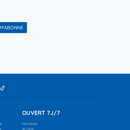
 M'ABONNE
OUVERT 7J/7
ï
Horaires
a.
ALGER