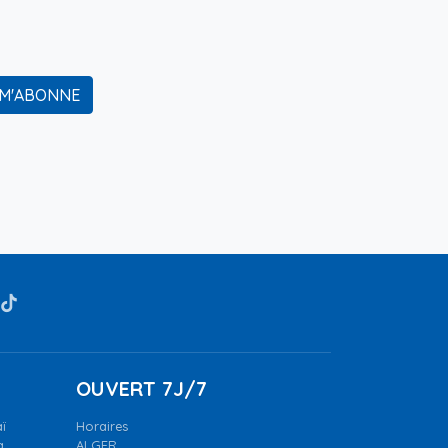
 M'ABONNE
OUVERT 7J/7
ï
Horaires
a.
ALGER