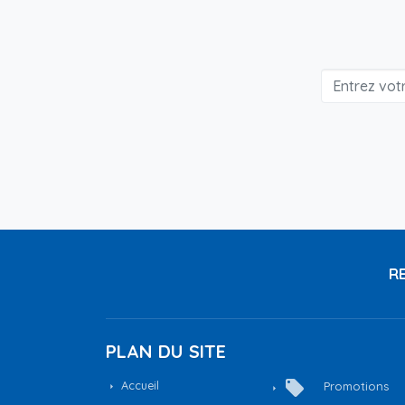
RE
PLAN DU SITE
local_offer
Accueil
Promotions