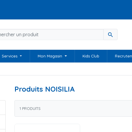
search
Services
Mon Magasin
Kids Club
Recrute
Produits NOISILIA
1 PRODUITS