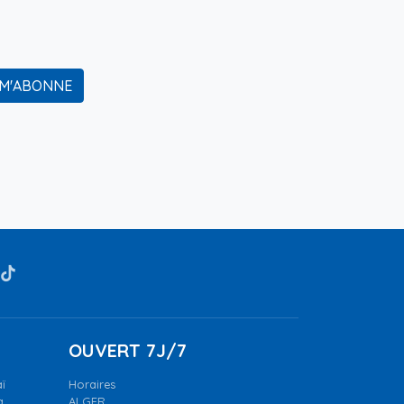
 M'ABONNE
OUVERT 7J/7
ï
Horaires
a.
ALGER