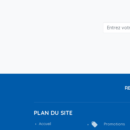
RE
PLAN DU SITE
local_offer
Accueil
Promotions