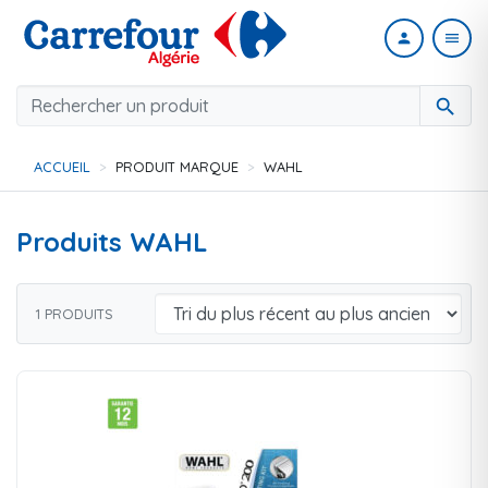
person
menu
search
ACCUEIL
PRODUIT MARQUE
WAHL
Produits WAHL
1 PRODUITS