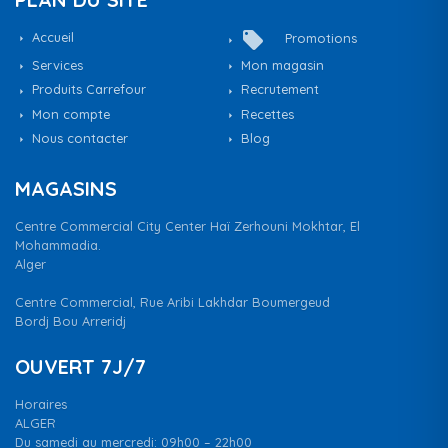
local_offer
Accueil
Promotions
Services
Mon magasin
Produits Carrefour
Recrutement
Mon compte
Recettes
Nous contacter
Blog
MAGASINS
Centre Commercial City Center Haï Zerhouni Mokhtar, El
Mohammadia.
Alger
Centre Commercial, Rue Aribi Lakhdar Boumergeud
Bordj Bou Arreridj
OUVERT 7J/7
Horaires
ALGER
Du samedi au mercredi: 09h00 – 22h00