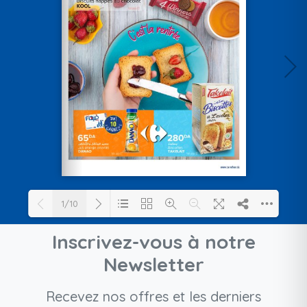
1/10
Inscrivez-vous à notre
Loading PDF 26% ...
Newsletter
Recevez nos offres et les derniers