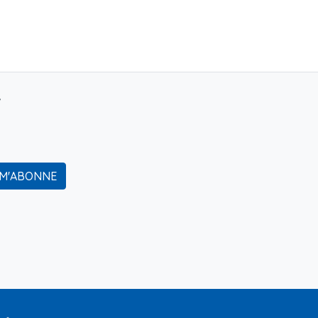
r
 M'ABONNE