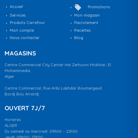
local_offer
Accueil
Promotions
Services
Mon magasin
Produits Carrefour
Recrutement
Mon compte
Recettes
Nous contacter
Blog
MAGASINS
Centre Commercial City Center Haï Zerhouni Mokhtar, El
Mohammadia.
Alger
Centre Commercial, Rue Aribi Lakhdar Boumergeud
Bordj Bou Arreridj
OUVERT 7J/7
Horaires
ALGER
Du samedi au mercredi: 09h00 – 22h00
Jeudi: 09h00- 23h00