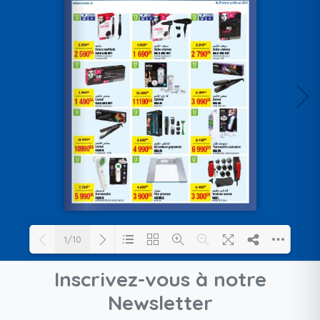
1/10
Inscrivez-vous à notre
Loading PDF 38% ...
Newsletter