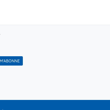
r
 M'ABONNE