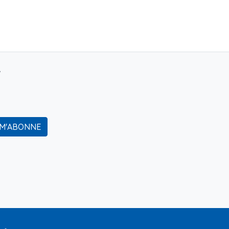
r
 M'ABONNE