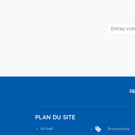
RE
PLAN DU SITE
local_offer
Accueil
Promotions