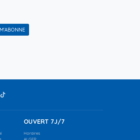
 M'ABONNE
OUVERT 7J/7
ï
Horaires
a.
ALGER