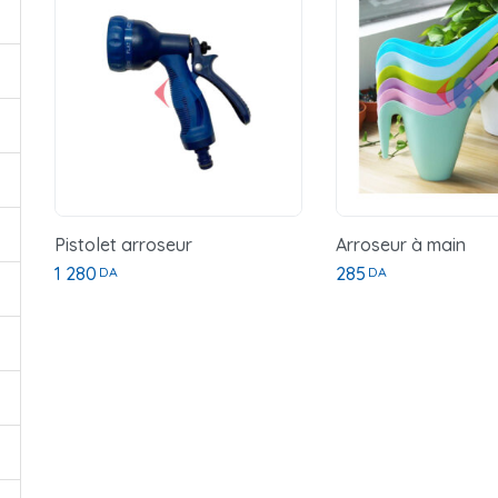
Pistolet arroseur
Arroseur à main
1 280
285
DA
DA