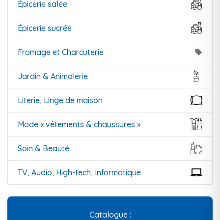
Épicerie salée
Épicerie sucrée
Fromage et Charcuterie
local_offer
Jardin & Animalerie
Literie, Linge de maison
Mode « vêtements & chaussures »
Soin & Beauté
TV, Audio, High-tech, Informatique
Catalogue :