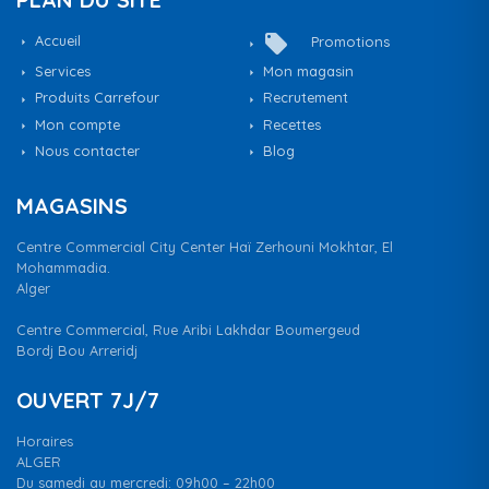
local_offer
Accueil
Promotions
Services
Mon magasin
Produits Carrefour
Recrutement
Mon compte
Recettes
Nous contacter
Blog
MAGASINS
Centre Commercial City Center Haï Zerhouni Mokhtar, El
Mohammadia.
Alger
Centre Commercial, Rue Aribi Lakhdar Boumergeud
Bordj Bou Arreridj
OUVERT 7J/7
Horaires
ALGER
Du samedi au mercredi: 09h00 – 22h00