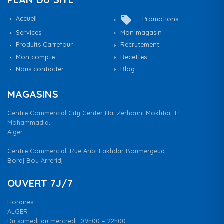
local_offer
Accueil
Promotions
Services
Mon magasin
Produits Carrefour
Recrutement
Mon compte
Recettes
Nous contacter
Blog
MAGASINS
Centre Commercial City Center Haï Zerhouni Mokhtar, El
Mohammadia.
Alger
Centre Commercial, Rue Aribi Lakhdar Boumergeud
Bordj Bou Arreridj
OUVERT 7J/7
Horaires
ALGER
Du samedi au mercredi: 09h00 – 22h00