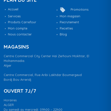
local_offer
Accueil
Promotions
Services
Mon magasin
Produits Carrefour
Recrutement
Mon compte
Recettes
Nous contacter
Blog
MAGASINS
Centre Commercial City Center Haï Zerhouni Mokhtar, El
Mohammadia.
Alger
Centre Commercial, Rue Aribi Lakhdar Boumergeud
Bordj Bou Arreridj
OUVERT 7J/7
Horaires
ALGER
Du samedi au mercredi: 09h00 – 22h00