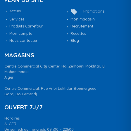
local_offer
Accueil
Promotions
Services
Mon magasin
Produits Carrefour
Recrutement
Mon compte
Recettes
Nous contacter
Blog
MAGASINS
Centre Commercial City Center Haï Zerhouni Mokhtar, El
Mohammadia.
Alger
Centre Commercial, Rue Aribi Lakhdar Boumergeud
Bordj Bou Arreridj
OUVERT 7J/7
Horaires
ALGER
Du samedi au mercredi: 09h00 – 22h00