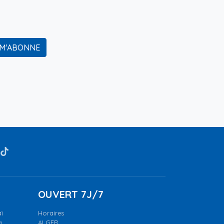
 M'ABONNE
OUVERT 7J/7
ï
Horaires
a.
ALGER