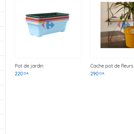
Pot de jardin
Cache pot de fleur
220
290
DA
DA