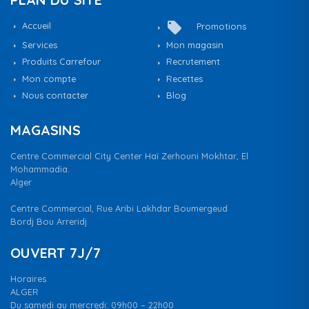
local_offer
Accueil
Promotions
Services
Mon magasin
Produits Carrefour
Recrutement
Mon compte
Recettes
Nous contacter
Blog
MAGASINS
Centre Commercial City Center Haï Zerhouni Mokhtar, El
Mohammadia.
Alger
Centre Commercial, Rue Aribi Lakhdar Boumergeud
Bordj Bou Arreridj
OUVERT 7J/7
Horaires
ALGER
Du samedi au mercredi: 09h00 – 22h00