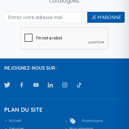
catalogues.
JE M'ABONNE
REJOIGNEZ-NOUS SUR :
PLAN DU SITE
local_offer
Accueil
Promotions
Services
Mon magasin