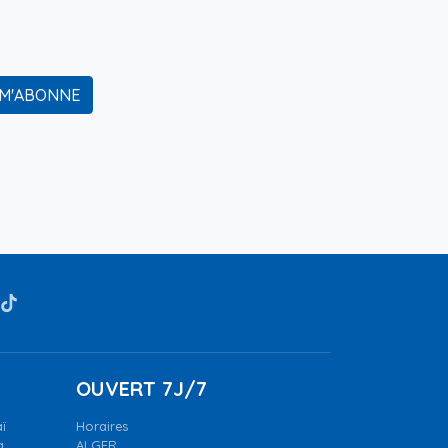
 M'ABONNE
OUVERT 7J/7
ï
Horaires
a.
ALGER