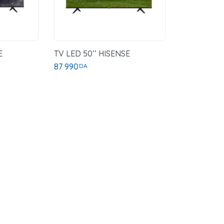
E
TV LED 50’’ HISENSE
87 990
DA