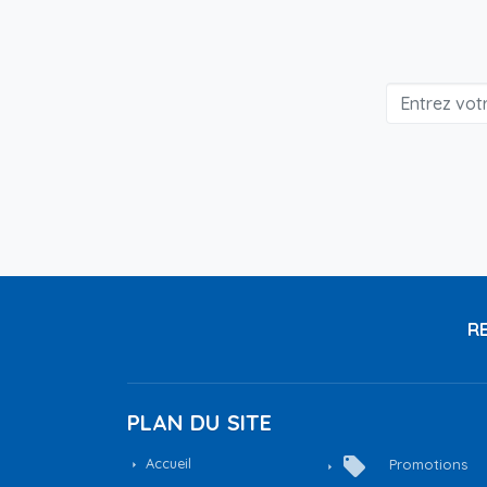
RE
PLAN DU SITE
local_offer
Accueil
Promotions