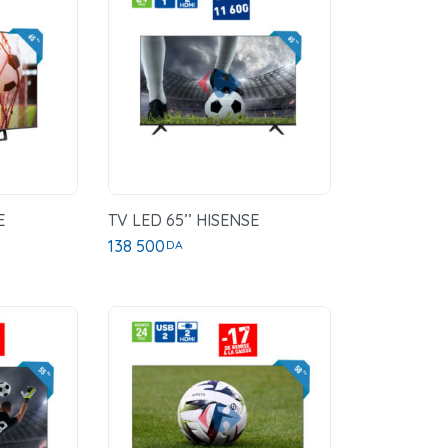
E
TV LED 65’’ HISENSE
138 500
DA