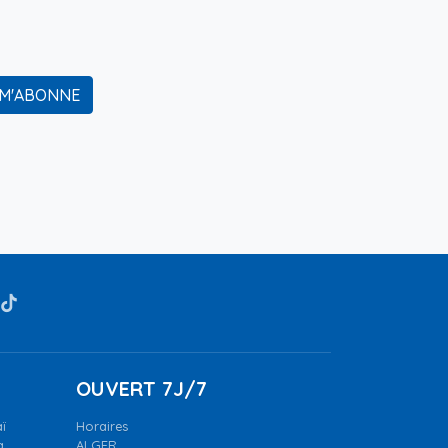
 M'ABONNE
OUVERT 7J/7
ï
Horaires
a.
ALGER