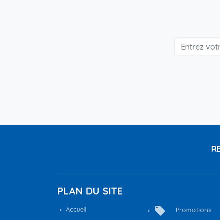
RE
PLAN DU SITE
local_offer
Accueil
Promotions