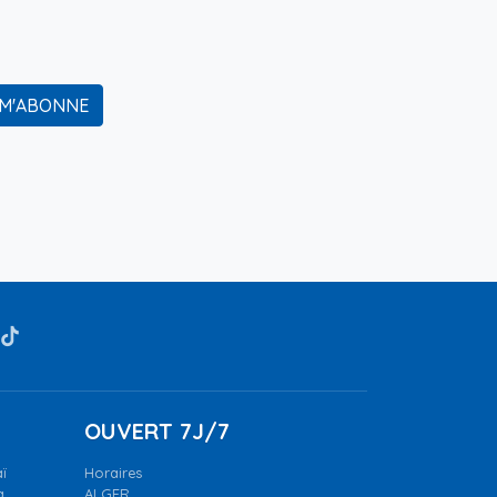
 M'ABONNE
OUVERT 7J/7
ï
Horaires
a.
ALGER