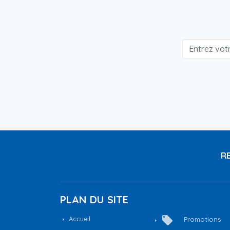
RE
PLAN DU SITE
local_offer
Accueil
Promotions