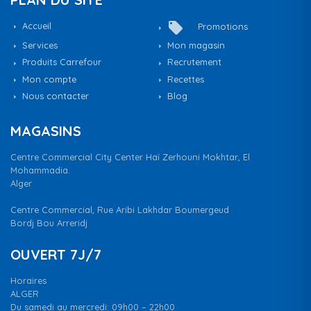
local_offer
Accueil
Promotions
Services
Mon magasin
Produits Carrefour
Recrutement
Mon compte
Recettes
Nous contacter
Blog
MAGASINS
Centre Commercial City Center Haï Zerhouni Mokhtar, El
Mohammadia.
Alger
Centre Commercial, Rue Aribi Lakhdar Boumergeud
Bordj Bou Arreridj
OUVERT 7J/7
Horaires
ALGER
Du samedi au mercredi: 09h00 – 22h00