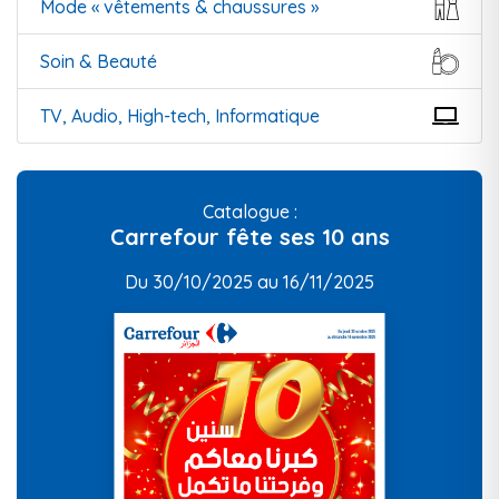
Mode « vêtements & chaussures »
Soin & Beauté
TV, Audio, High-tech, Informatique
Catalogue :
Carrefour fête ses 10 ans
Du 30/10/2025 au 16/11/2025