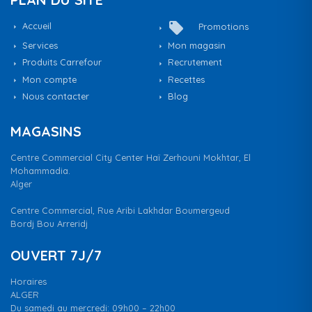
local_offer
Accueil
Promotions
Services
Mon magasin
Produits Carrefour
Recrutement
Mon compte
Recettes
Nous contacter
Blog
MAGASINS
Centre Commercial City Center Haï Zerhouni Mokhtar, El
Mohammadia.
Alger
Centre Commercial, Rue Aribi Lakhdar Boumergeud
Bordj Bou Arreridj
OUVERT 7J/7
Horaires
ALGER
Du samedi au mercredi: 09h00 – 22h00