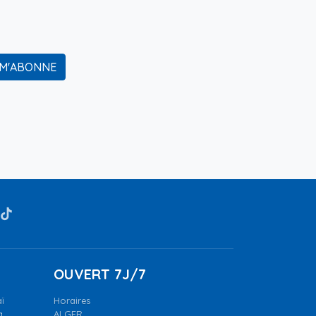
 M'ABONNE
OUVERT 7J/7
ï
Horaires
a.
ALGER