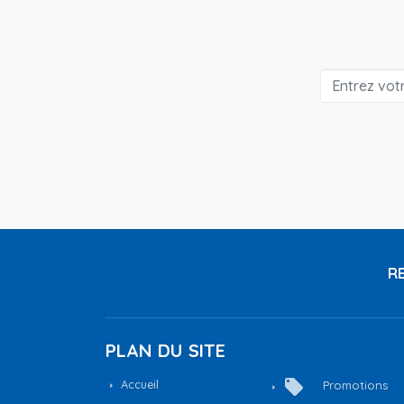
RE
PLAN DU SITE
local_offer
Accueil
Promotions