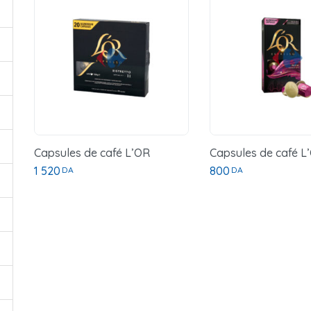
Capsules de café L’OR
Capsules de café L
1 520
800
DA
DA