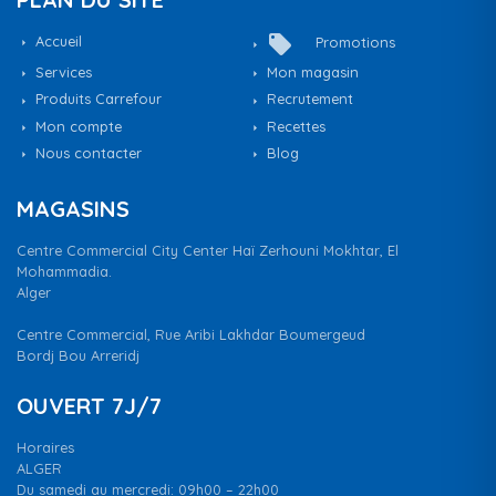
local_offer
Accueil
Promotions
Services
Mon magasin
Produits Carrefour
Recrutement
Mon compte
Recettes
Nous contacter
Blog
MAGASINS
Centre Commercial City Center Haï Zerhouni Mokhtar, El
Mohammadia.
Alger
Centre Commercial, Rue Aribi Lakhdar Boumergeud
Bordj Bou Arreridj
OUVERT 7J/7
Horaires
ALGER
Du samedi au mercredi: 09h00 – 22h00