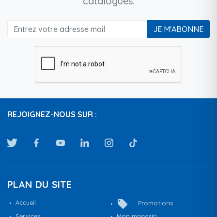
catalogues.
JE M'ABONNE
REJOIGNEZ-NOUS SUR :
PLAN DU SITE
local_offer
Accueil
Promotions
Services
Mon magasin