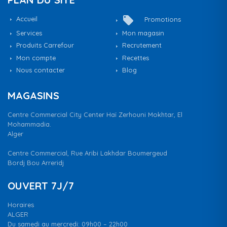
local_offer
Accueil
Promotions
Services
Mon magasin
Produits Carrefour
Recrutement
Mon compte
Recettes
Nous contacter
Blog
MAGASINS
Centre Commercial City Center Haï Zerhouni Mokhtar, El
Mohammadia.
Alger
Centre Commercial, Rue Aribi Lakhdar Boumergeud
Bordj Bou Arreridj
OUVERT 7J/7
Horaires
ALGER
Du samedi au mercredi: 09h00 – 22h00