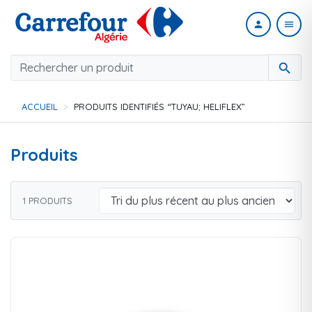
person
menu
search
ACCUEIL
PRODUITS IDENTIFIÉS “TUYAU; HELIFLEX”
Produits
1 PRODUITS