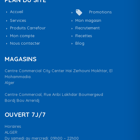
local_offer
Accueil
Promotions
Services
Mon magasin
Produits Carrefour
Recrutement
Mon compte
Recettes
Nous contacter
Blog
MAGASINS
Centre Commercial City Center Haï Zerhouni Mokhtar, El
Mohammadia.
Alger
Centre Commercial, Rue Aribi Lakhdar Boumergeud
Bordj Bou Arreridj
OUVERT 7J/7
Horaires
ALGER
Du samedi au mercredi: 09h00 – 22h00