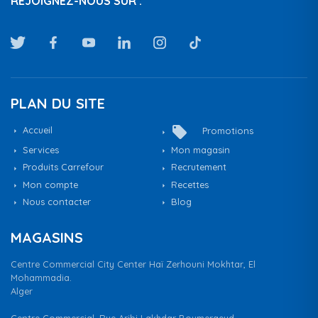
REJOIGNEZ-NOUS SUR :
PLAN DU SITE
local_offer
Accueil
Promotions
Services
Mon magasin
Produits Carrefour
Recrutement
Mon compte
Recettes
Nous contacter
Blog
MAGASINS
Centre Commercial City Center Haï Zerhouni Mokhtar, El
Mohammadia.
Alger