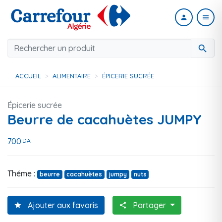
person
menu
search
ACCUEIL
ALIMENTAIRE
ÉPICERIE SUCRÉE
Épicerie sucrée
Beurre de cacahuètes JUMPY
700
DA
Théme :
beurre
cacahuètes
jumpy
nuts
Ajouter aux favoris
Partager
star
share