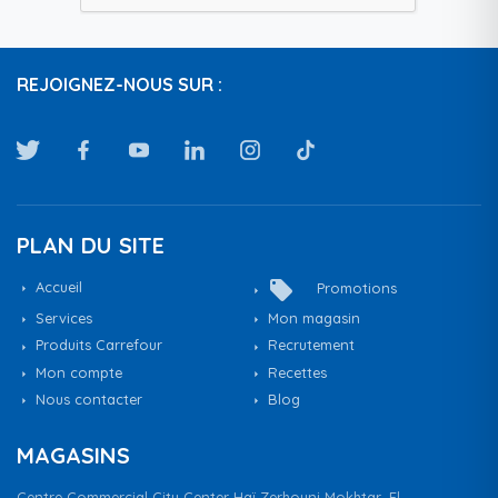
REJOIGNEZ-NOUS SUR :
PLAN DU SITE
local_offer
Accueil
Promotions
Services
Mon magasin
Produits Carrefour
Recrutement
Mon compte
Recettes
Nous contacter
Blog
MAGASINS
Centre Commercial City Center Haï Zerhouni Mokhtar, El