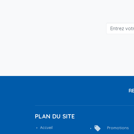
RE
PLAN DU SITE
local_offer
Accueil
Promotions