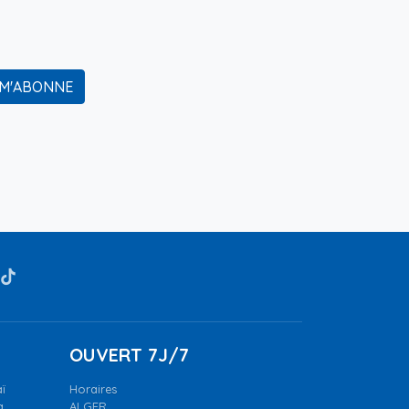
 M'ABONNE
OUVERT 7J/7
ï
Horaires
a.
ALGER