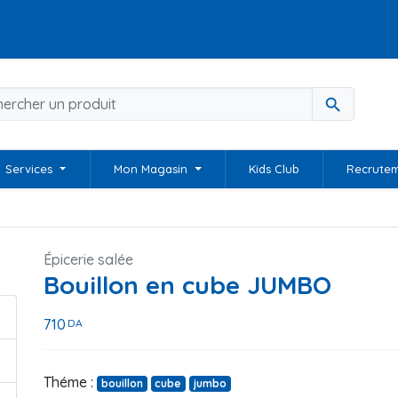
search
Services
Mon Magasin
Kids Club
Recrute
Épicerie salée
Bouillon en cube JUMBO
710
DA
Théme :
bouillon
cube
jumbo