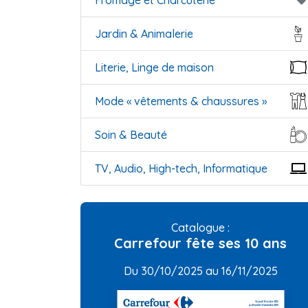
Fromage et Charcuterie
local_offer
Jardin & Animalerie
Literie, Linge de maison
Mode « vêtements & chaussures »
Soin & Beauté
TV, Audio, High-tech, Informatique
Catalogue :
Carrefour fête ses 10 ans
Du 30/10/2025 au 16/11/2025