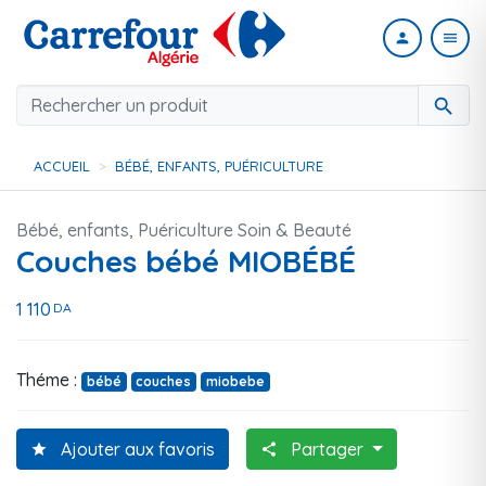
person
menu
search
ACCUEIL
BÉBÉ, ENFANTS, PUÉRICULTURE
Bébé, enfants, Puériculture
Soin & Beauté
Couches bébé MIOBÉBÉ
1 110
DA
Théme :
bébé
couches
miobebe
Ajouter aux favoris
Partager
star
share