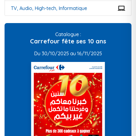
TV, Audio, High-tech, Informatique
Catalogue :
Carrefour fête ses 10 ans
Du 30/10/2025 au 16/11/2025