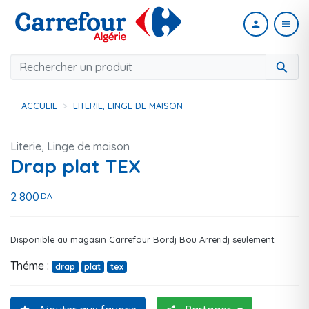
person
menu
search
ACCUEIL
LITERIE, LINGE DE MAISON
Literie, Linge de maison
Drap plat TEX
2 800
DA
Disponible au magasin Carrefour Bordj Bou Arreridj seulement
Théme :
drap
plat
tex