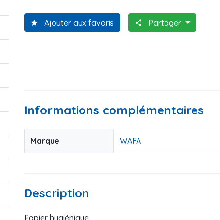
Ajouter aux favoris
Partager
star
share
Informations complémentaires
Marque
WAFA
Description
Papier hygiénique