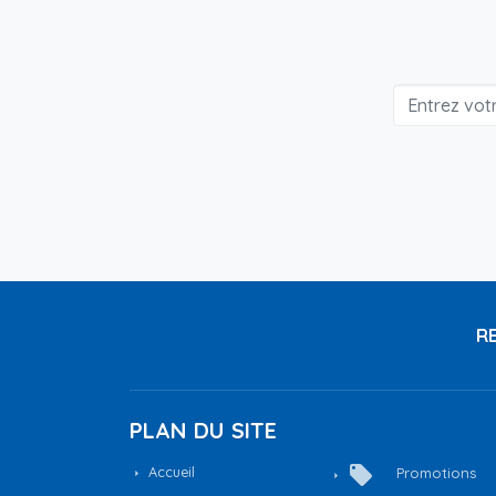
RE
PLAN DU SITE
local_offer
Accueil
Promotions