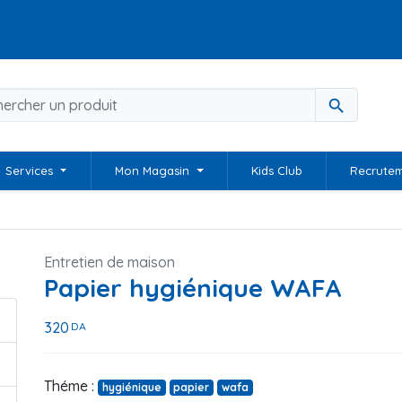
search
Services
Mon Magasin
Kids Club
Recrute
Entretien de maison
Papier hygiénique WAFA
320
DA
Théme :
hygiénique
papier
wafa