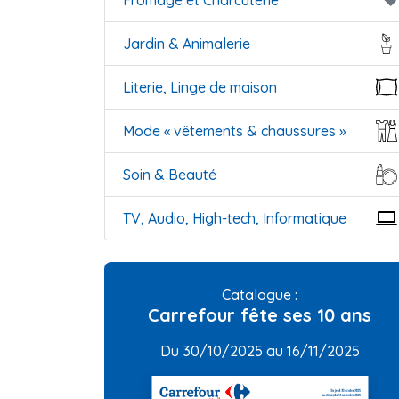
Fromage et Charcuterie
local_offer
Jardin & Animalerie
Literie, Linge de maison
Mode « vêtements & chaussures »
Soin & Beauté
TV, Audio, High-tech, Informatique
Catalogue :
Carrefour fête ses 10 ans
Du 30/10/2025 au 16/11/2025