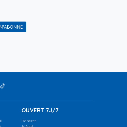
 M'ABONNE
OUVERT 7J/7
ï
Horaires
a.
ALGER