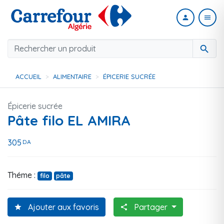
person
menu
search
ACCUEIL
ALIMENTAIRE
ÉPICERIE SUCRÉE
Épicerie sucrée
Pâte filo EL AMIRA
305
DA
Théme :
filo
pâte
Ajouter aux favoris
Partager
star
share