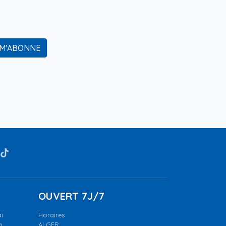
 M'ABONNE
OUVERT 7J/7
ï
Horaires
a.
ALGER