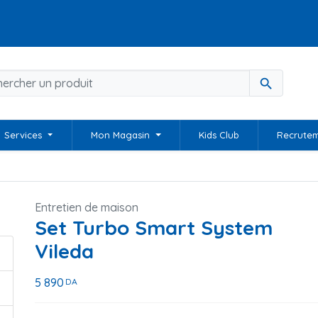
search
Services
Mon Magasin
Kids Club
Recrute
Entretien de maison
Set Turbo Smart System
Vileda
5 890
DA