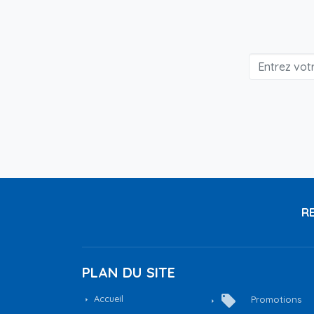
RE
PLAN DU SITE
local_offer
Accueil
Promotions