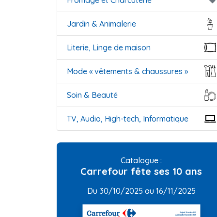
Fromage et Charcuterie
local_offer
Jardin & Animalerie
Literie, Linge de maison
Mode « vêtements & chaussures »
Soin & Beauté
TV, Audio, High-tech, Informatique
Catalogue :
Carrefour fête ses 10 ans
Du 30/10/2025 au 16/11/2025