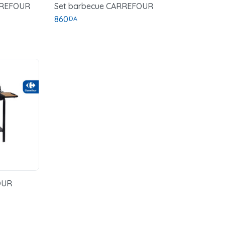
RREFOUR
Set barbecue CARREFOUR
860
DA
OUR