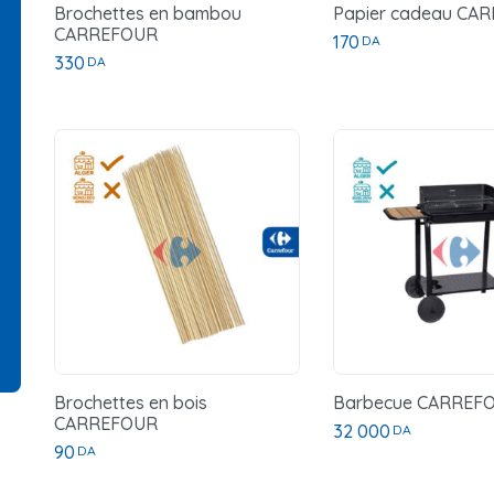
Brochettes en bambou
Papier cadeau CA
CARREFOUR
170
DA
330
DA
Brochettes en bois
Barbecue CARREF
CARREFOUR
32 000
DA
90
DA