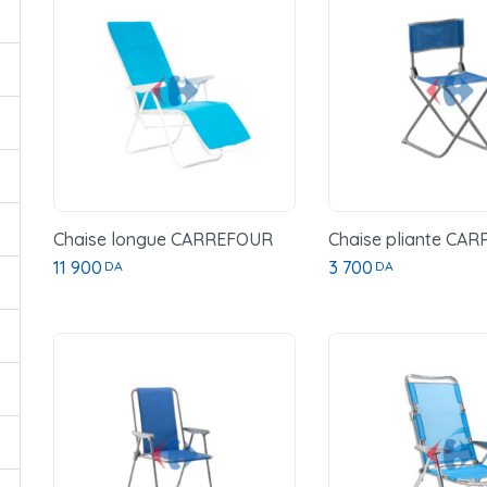
Chaise longue CARREFOUR
Chaise pliante CA
11 900
3 700
DA
DA