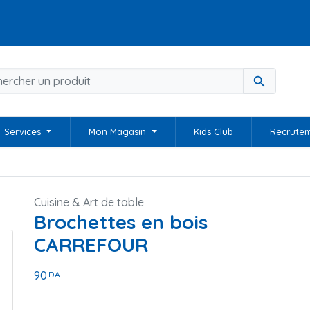
search
Services
Mon Magasin
Kids Club
Recrute
Cuisine & Art de table
Brochettes en bois
CARREFOUR
90
DA