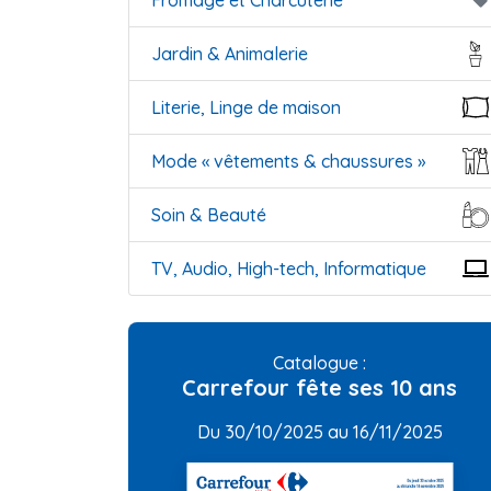
Fromage et Charcuterie
local_offer
Jardin & Animalerie
Literie, Linge de maison
Mode « vêtements & chaussures »
Soin & Beauté
TV, Audio, High-tech, Informatique
Catalogue :
Carrefour fête ses 10 ans
Du 30/10/2025 au 16/11/2025