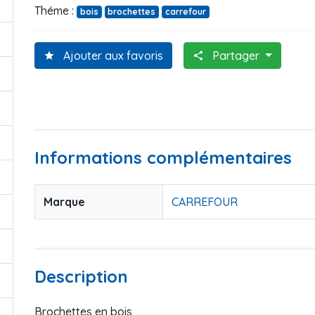
Théme :
bois
brochettes
carrefour
Ajouter aux favoris
Partager
star
share
Informations complémentaires
Marque
CARREFOUR
Description
Brochettes en bois