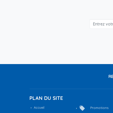
RE
PLAN DU SITE
local_offer
Accueil
Promotions