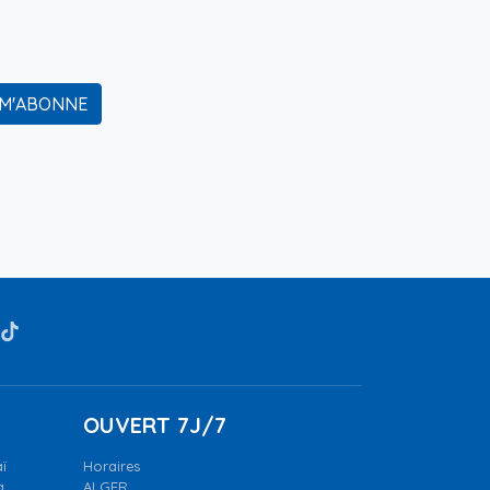
 M'ABONNE
OUVERT 7J/7
ï
Horaires
a.
ALGER