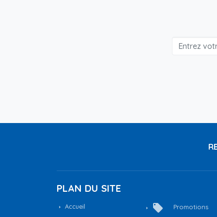
RE
PLAN DU SITE
local_offer
Accueil
Promotions