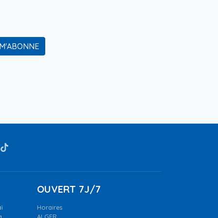
 M'ABONNE
OUVERT 7J/7
ï
Horaires
a.
ALGER