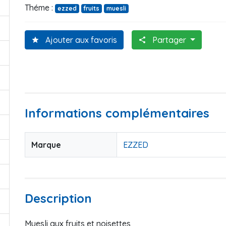
Théme :
ezzed
fruits
muesli
Ajouter aux favoris
Partager
star
share
Informations complémentaires
Marque
EZZED
Description
Muesli aux fruits et noisettes