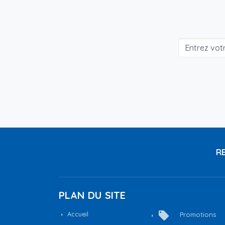
RE
PLAN DU SITE
local_offer
Accueil
Promotions