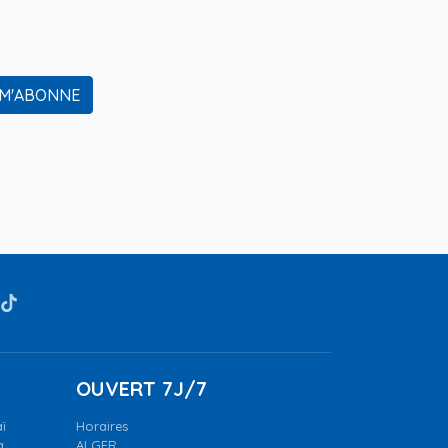
 M'ABONNE
OUVERT 7J/7
ï
Horaires
a.
ALGER