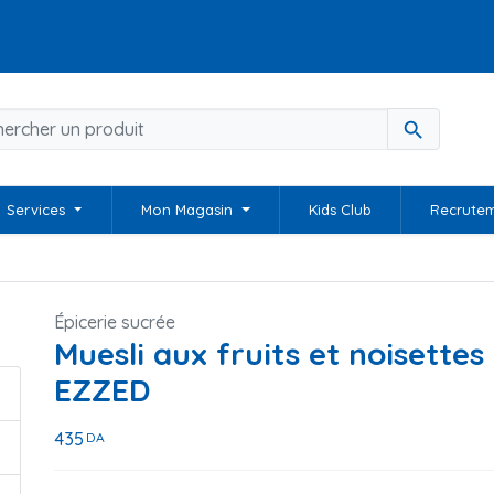
search
Services
Mon Magasin
Kids Club
Recrute
Épicerie sucrée
Muesli aux fruits et noisettes
EZZED
435
DA