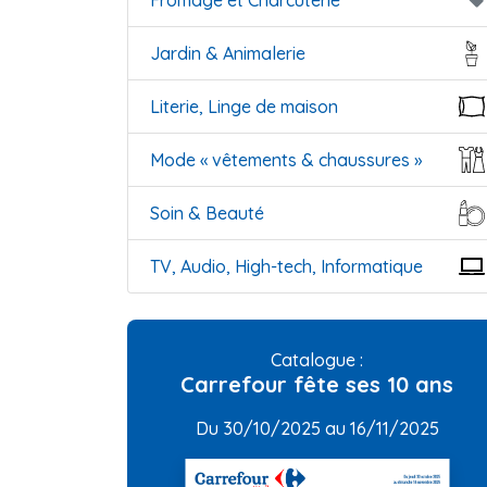
Fromage et Charcuterie
local_offer
Jardin & Animalerie
Literie, Linge de maison
Mode « vêtements & chaussures »
Soin & Beauté
TV, Audio, High-tech, Informatique
Catalogue :
Carrefour fête ses 10 ans
Du 30/10/2025 au 16/11/2025